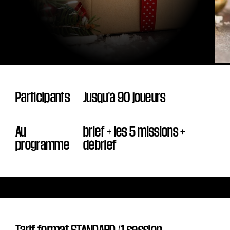
Participants
Jusqu'à 90 joueurs
Au
brief + les 5 missions +
programme
débrief