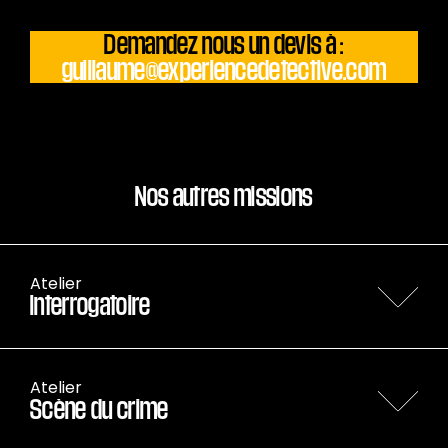
Demandez nous un devis à :
guillaume@experiencedetective.com
Nos autres missions
Atelier
Interrogatoire
Faites parler un témoin pas comme les autres
Atelier
Scène du crime